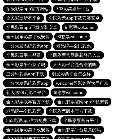
顶级彩票app官方网站
703彩票娱乐平台
全民彩票所有平台
全民彩票app下载安装安卓
全民彩票app下载安装安卓
6f彩票welcome
全民娱乐彩票下载安装
6f彩票welcome
一分大发系统彩票app
老品牌—全民彩票
全民彩票平台登录
全民彩票官网最新登录入口
全民彩票平台换了吗
天天彩平台是合法的吗
三分钟彩票app下载
明发彩票平台怎么样
一分大发系统彩票app
welcome盈彩购彩大厅广东
新人送29元彩金平台
6f彩票welcome
全民彩票版本官方下载
全民彩票官网app下载安装
老品牌—全民彩票
全民彩票版本官方下载
353彩票app官方免费下载
全民彩票所有平台
全民娱乐彩票下载安装
全民彩票平台是真的吗