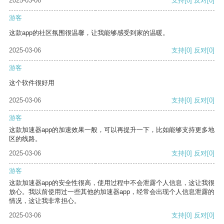
2025-03-06
支持
[0]
反对
[0]
游客
这款app的社区氛围很温馨，让我能够感受到家的温暖。
2025-03-06
支持
[0]
反对
[0]
游客
这个软件很好用
2025-03-06
支持
[0]
反对
[0]
游客
这款加速器app的加速效果一般，可以再提升一下，比如能够支持更多地
区的线路。
2025-03-06
支持
[0]
反对
[0]
游客
这款加速器app的安全性很高，使用过程中不会泄露个人信息，这让我很
放心。我以前使用过一些其他的加速器app，经常会出现个人信息泄露的
情况，这让我非常担心。
2025-03-06
支持
[0]
反对
[0]