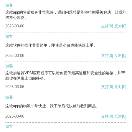
游客
这款app的售后服务非常完善，遇到问题总是能够得到妥善解决，让我能
够放心购物。
2025-03-06
支持
[0]
反对
[0]
游客
这款软件的操作非常简单，即使是小白也能快速上手。
2025-03-06
支持
[0]
反对
[0]
游客
这款加速器VPM应用程序可以给你提供最高速度和安全性的连接，并帮
助你在网络上自由移动。
2025-03-06
支持
[0]
反对
[0]
游客
这款app的物流非常快捷，我下单后很快就能收到商品。
2025-03-06
支持
[0]
反对
[0]
游客