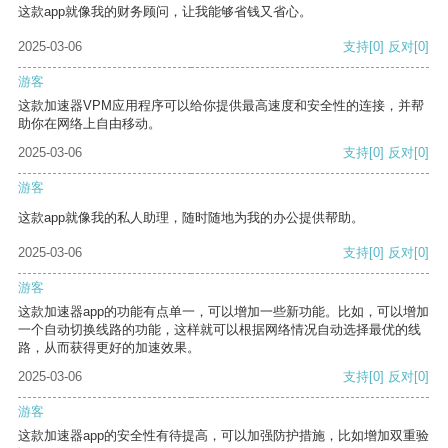
这款app就像我的财务顾问，让我能够省钱又省心。
2025-03-06
支持
[0]
反对
[0]
游客
这款加速器VPM应用程序可以给你提供最高速度和安全性的连接，并帮
助你在网络上自由移动。
2025-03-06
支持
[0]
反对
[0]
游客
这款app就像我的私人助理，随时随地为我的办公提供帮助。
2025-03-06
支持
[0]
反对
[0]
游客
这款加速器app的功能有点单一，可以增加一些新功能。比如，可以增加
一个自动切换线路的功能，这样就可以根据网络情况自动选择最优的线
路，从而获得更好的加速效果。
2025-03-06
支持
[0]
反对
[0]
游客
这款加速器app的安全性有待提高，可以加强防护措施，比如增加双重验