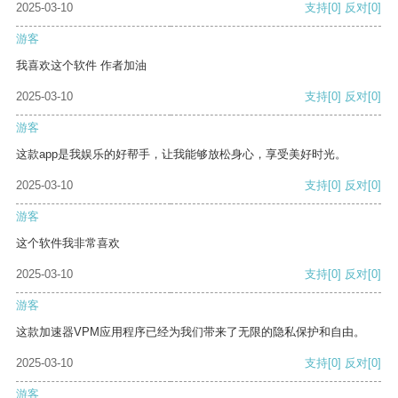
2025-03-10
支持
[0]
反对
[0]
游客
我喜欢这个软件 作者加油
2025-03-10
支持
[0]
反对
[0]
游客
这款app是我娱乐的好帮手，让我能够放松身心，享受美好时光。
2025-03-10
支持
[0]
反对
[0]
游客
这个软件我非常喜欢
2025-03-10
支持
[0]
反对
[0]
游客
这款加速器VPM应用程序已经为我们带来了无限的隐私保护和自由。
2025-03-10
支持
[0]
反对
[0]
游客