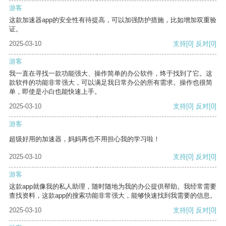
游客
这款加速器app的安全性有待提高，可以加强防护措施，比如增加双重验
证。
2025-03-10
支持
[0]
反对
[0]
游客
我一直在寻找一款功能强大、操作简单的办公软件，终于找到了它。这
款软件的功能非常强大，可以满足我日常办公的所有需求。操作也很简
单，即使是小白也能快速上手。
2025-03-10
支持
[0]
反对
[0]
游客
超级好用的加速器，妈妈再也不用担心我的学习啦！
2025-03-10
支持
[0]
反对
[0]
游客
这款app就像我的私人助理，随时随地为我的办公提供帮助。我经常需要
查找资料，这款app的搜索功能非常强大，能够快速找到我需要的信息。
2025-03-10
支持
[0]
反对
[0]