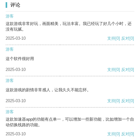
评论
游客
这款游戏非常好玩，画面精美，玩法丰富。我已经玩了好几个小时，还
没有玩腻。
2025-03-10
支持
[0]
反对
[0]
游客
这个软件很好用
2025-03-10
支持
[0]
反对
[0]
游客
这款游戏的剧情非常感人，让我久久不能忘怀。
2025-03-10
支持
[0]
反对
[0]
游客
这款加速器app的功能有点单一，可以增加一些新功能，比如增加一个自
动切换线路的功能。
2025-03-10
支持
[0]
反对
[0]