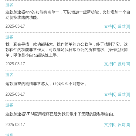
游客
这款加速器app的功能有点单一，可以增加一些新功能，比如增加一个自
动切换线路的功能。
2025-03-17
支持
[0]
反对
[0]
游客
我一直在寻找一款功能强大、操作简单的办公软件，终于找到了它。这
款软件的功能非常强大，可以满足我日常办公的所有需求。操作也很简
单，即使是小白也能快速上手。
2025-03-17
支持
[0]
反对
[0]
游客
这款游戏的剧情非常感人，让我久久不能忘怀。
2025-03-17
支持
[0]
反对
[0]
游客
这款加速器VPM应用程序已经为我们带来了无限的隐私和自由。
2025-03-17
支持
[0]
反对
[0]
游客