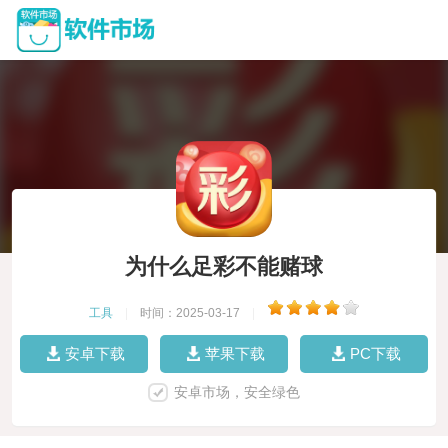
为什么足彩不能赌球
工具
|
时间：2025-03-17
|
安卓下载
苹果下载
PC下载
安卓市场，安全绿色