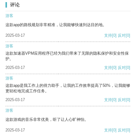
评论
游客
这款app的路线规划非常精准，让我能够快速到达目的地。
2025-03-17
支持
[0]
反对
[0]
游客
这款加速器VPM应用程序已经为我们带来了无限的隐私保护和安全性保
护。
2025-03-17
支持
[0]
反对
[0]
游客
这款app是我工作上的得力助手，让我的工作效率提高了50%，让我能够
更轻松地完成工作任务。
2025-03-17
支持
[0]
反对
[0]
游客
这款游戏的音乐非常优美，听了让人心旷神怡。
2025-03-17
支持
[0]
反对
[0]