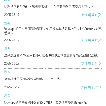
这款学习软件的社区氛围非常好，可以与其他学习者交流学习心得。
2025-03-17
支持
[0]
反对
[0]
游客
这款app的用户界面简洁明了，使用起来非常容易上手，让我能够快速熟
悉操作。
2025-03-17
支持
[0]
反对
[0]
游客
这款加速器VPM应用程序可以给你提供全球覆盖和最高安全性的连接。
2025-03-17
支持
[0]
反对
[0]
游客
这款软件的界面设计非常简洁，一目了然。
2025-03-17
支持
[0]
反对
[0]
游客
这款app的音乐资源非常优质，可以让我尽情享受音乐的魅力。