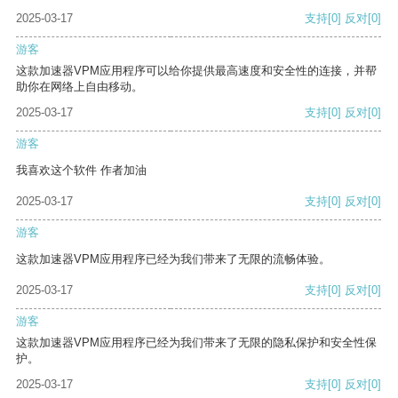
2025-03-17
支持
[0]
反对
[0]
游客
这款加速器VPM应用程序可以给你提供最高速度和安全性的连接，并帮
助你在网络上自由移动。
2025-03-17
支持
[0]
反对
[0]
游客
我喜欢这个软件 作者加油
2025-03-17
支持
[0]
反对
[0]
游客
这款加速器VPM应用程序已经为我们带来了无限的流畅体验。
2025-03-17
支持
[0]
反对
[0]
游客
这款加速器VPM应用程序已经为我们带来了无限的隐私保护和安全性保
护。
2025-03-17
支持
[0]
反对
[0]