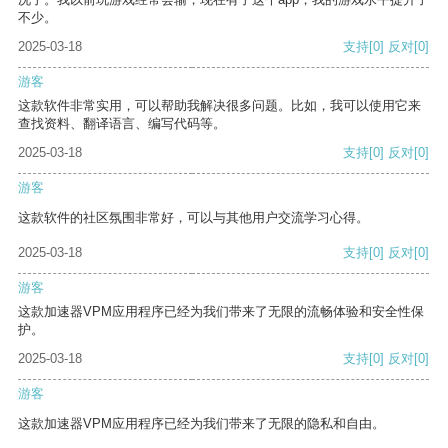
不少。
2025-03-18
支持
[0]
反对
[0]
游客
这款软件非常实用，可以帮助我解决很多问题。比如，我可以使用它来
查找资料、翻译语言、编写代码等。
2025-03-18
支持
[0]
反对
[0]
游客
这款软件的社区氛围非常好，可以与其他用户交流学习心得。
2025-03-18
支持
[0]
反对
[0]
游客
这款加速器VPM应用程序已经为我们带来了无限的流畅体验和安全性保
护。
2025-03-18
支持
[0]
反对
[0]
游客
这款加速器VPM应用程序已经为我们带来了无限的隐私和自由。