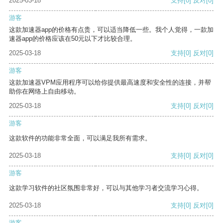
2025-03-18
支持
[0]
反对
[0]
游客
这款加速器app的价格有点贵，可以适当降低一些。我个人觉得，一款加
速器app的价格应该在50元以下才比较合理。
2025-03-18
支持
[0]
反对
[0]
游客
这款加速器VPM应用程序可以给你提供最高速度和安全性的连接，并帮
助你在网络上自由移动。
2025-03-18
支持
[0]
反对
[0]
游客
这款软件的功能非常全面，可以满足我所有需求。
2025-03-18
支持
[0]
反对
[0]
游客
这款学习软件的社区氛围非常好，可以与其他学习者交流学习心得。
2025-03-18
支持
[0]
反对
[0]
游客