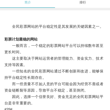
简介
排行
全民彩票网站的平台稳定性是其发展的关键因素之一。
彩票计划最稳的网站
一般而言，一个稳定的彩票网站平台可以持续数年甚至
更长时间。
这主要取决于网站运营者的管理能力、资金实力、技术
支持等因素。
一些知名的全民彩票网站通过不断创新和改进，能够保
持平台稳定性长期存在。
而一些质量不尽如人意的平台可能会因为经营不善或者
资金链断裂等原因，导致平台不稳定，甚至倒闭。
因此，选择一个信誉良好、资金充足的全民彩票网站平
台是非常重要的。
#39#