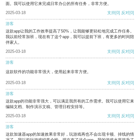
面。我可以使用它来完成日常办公的所有任务，非常方便。
2025-03-18
支持
[0]
反对
[0]
游客
这款app让我的工作效率提高了50%，让我能够更轻松地完成工作任务。
我以前经常加班，现在有了这个app，我可以提前下班，有更多的时间陪
伴家人。
2025-03-18
支持
[0]
反对
[0]
游客
这款软件的功能非常强大，使用起来非常方便。
2025-03-18
支持
[0]
反对
[0]
游客
这款app的功能非常强大，可以满足我所有的工作需求。我可以使用它来
编辑文档、制作演示文稿、管理日程安排等。
2025-03-18
支持
[0]
反对
[0]
游客
这款加速器app的加速效果非常好，玩游戏再也不会出现卡顿、掉线的情
况了。我以前玩游戏经常会输，现在有了这个app，我的游戏水平提升了