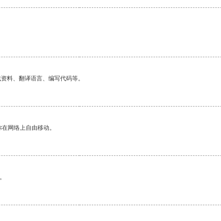
找资料、翻译语言、编写代码等。
你在网络上自由移动。
。