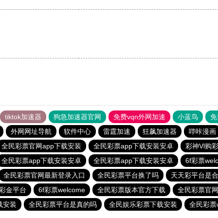
。
tiktok加速器
狗急加速器官网
免费vqn外网加速
小蓝鸟
免
外网网址导航
软件中心
雷霆加速
狂飙加速器
哔咔漫画
全民彩票官网app下载安装
全民彩票app下载安装安卓
彩神Vl购
全民彩票app下载安装安卓
全民彩票app下载安装安卓
6f彩票wel
全民彩票官网最新登录入口
全民彩票平台换了吗
天天彩平台是
元彩金平台
6f彩票welcome
全民彩票版本官方下载
全民彩票官网
载安装
全民彩票平台是真的吗
全民娱乐彩票下载安装
全民彩票w