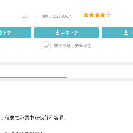
工具
|
时间：2025-03-17
|
卓下载
苹果下载
安卓市场，安全绿色
，但要在彩票中赚钱并不容易。