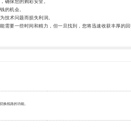
，确保您的购彩安全。
钱的机会。
为技术问题而损失利润。
需要一些时间和精力，但一旦找到，您将迅速收获丰厚的回
。
动切换线路的功能。