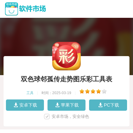
双色球邻孤传走势图乐彩工具表
工具
|
时间：2025-03-19
|
安卓下载
苹果下载
PC下载
安卓市场，安全绿色