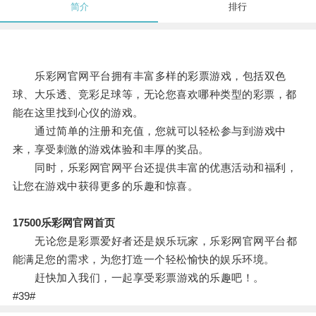
简介
排行
乐彩网官网平台拥有丰富多样的彩票游戏，包括双色
球、大乐透、竞彩足球等，无论您喜欢哪种类型的彩票，都
能在这里找到心仪的游戏。
通过简单的注册和充值，您就可以轻松参与到游戏中
来，享受刺激的游戏体验和丰厚的奖品。
同时，乐彩网官网平台还提供丰富的优惠活动和福利，
让您在游戏中获得更多的乐趣和惊喜。
17500乐彩网官网首页
无论您是彩票爱好者还是娱乐玩家，乐彩网官网平台都
能满足您的需求，为您打造一个轻松愉快的娱乐环境。
赶快加入我们，一起享受彩票游戏的乐趣吧！。
#39#