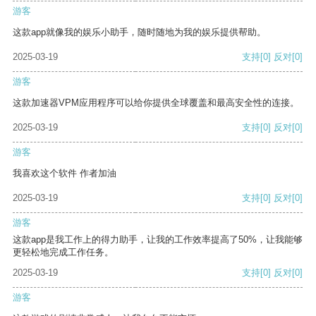
游客
这款app就像我的娱乐小助手，随时随地为我的娱乐提供帮助。
2025-03-19
支持
[0]
反对
[0]
游客
这款加速器VPM应用程序可以给你提供全球覆盖和最高安全性的连接。
2025-03-19
支持
[0]
反对
[0]
游客
我喜欢这个软件 作者加油
2025-03-19
支持
[0]
反对
[0]
游客
这款app是我工作上的得力助手，让我的工作效率提高了50%，让我能够
更轻松地完成工作任务。
2025-03-19
支持
[0]
反对
[0]
游客