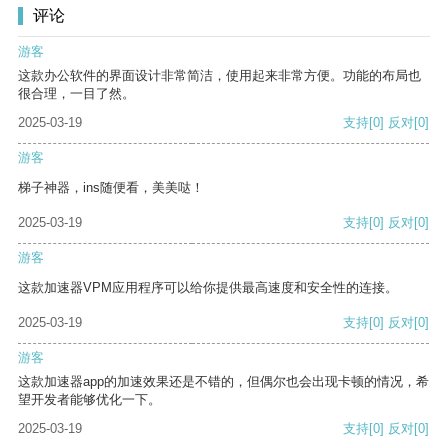
评论
游客
这款办公软件的界面设计非常简洁，使用起来非常方便。功能的布局也
很合理，一目了然。
2025-03-19
支持
[0]
反对
[0]
游客
梯子神器，ins随便看，美美哒！
2025-03-19
支持
[0]
反对
[0]
游客
这款加速器VPM应用程序可以给你提供最高速度和安全性的连接。
2025-03-19
支持
[0]
反对
[0]
游客
这款加速器app的加速效果还是不错的，但偶尔也会出现卡顿的情况，希
望开发者能够优化一下。
2025-03-19
支持
[0]
反对
[0]