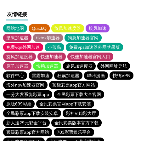
友情链接
网站地图
QuickQ
旋风加速度器
旋风加速
坚果加速器
tiktok加速器
狗急加速器官网
免费vqn外网加速
小蓝鸟
免费vps加速器外网苹果版
旋风加速度器
快连加速器
快连加速器官网入口
原子加速器
快鸭加速器
旋风加速度器
外网网址导航
软件中心
雷霆加速
狂飙加速器
哔咔漫画
快鸭VPN
海外npv加速器官网
顶级彩票app官方网站
一分大发系统彩票app
全民彩票下载大全官网
原版699彩票
全民彩票官网app下载安装
全民彩票app下载安装安卓
彩神Vl购彩大厅
新人送29元彩金平台
全民彩票版本官方下载
顶级彩票app官方网站
703彩票娱乐平台