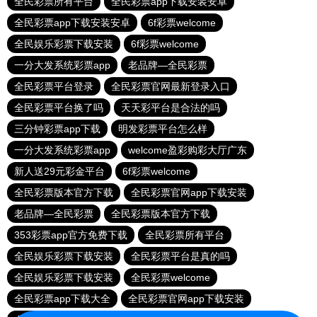
全民彩票所有平台
全民彩票app下载安装安卓
全民彩票app下载安装安卓
6f彩票welcome
全民娱乐彩票下载安装
6f彩票welcome
一分大发系统彩票app
老品牌—全民彩票
全民彩票平台登录
全民彩票官网最新登录入口
全民彩票平台换了吗
天天彩平台是合法的吗
三分钟彩票app下载
明发彩票平台怎么样
一分大发系统彩票app
welcome盈彩购彩大厅广东
新人送29元彩金平台
6f彩票welcome
全民彩票版本官方下载
全民彩票官网app下载安装
老品牌—全民彩票
全民彩票版本官方下载
353彩票app官方免费下载
全民彩票所有平台
全民娱乐彩票下载安装
全民彩票平台是真的吗
全民娱乐彩票下载安装
全民彩票welcome
全民彩票app下载大全
全民彩票官网app下载安装