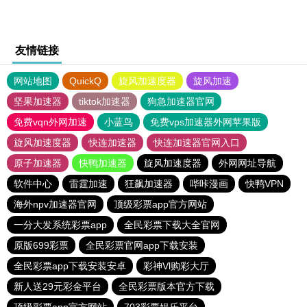
友情链接
网站地图
QuickQ
旋风加速度器
旋风加速
坚果加速器
tiktok加速器
狗急加速器官网
免费vqn外网加速
小蓝鸟
免费vps加速器外网苹果版
旋风加速度器
快连加速器
快连加速器官网入口
原子加速器
快鸭加速器
旋风加速度器
外网网址导航
软件中心
雷霆加速
狂飙加速器
哔咔漫画
快鸭VPN
海外npv加速器官网
顶级彩票app官方网站
一分大发系统彩票app
全民彩票下载大全官网
原版699彩票
全民彩票官网app下载安装
全民彩票app下载安装安卓
彩神Vl购彩大厅
新人送29元彩金平台
全民彩票版本官方下载