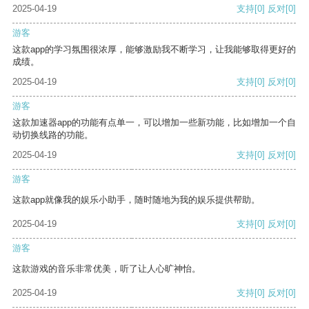
2025-04-19
支持
[0]
反对
[0]
游客
这款app的学习氛围很浓厚，能够激励我不断学习，让我能够取得更好的
成绩。
2025-04-19
支持
[0]
反对
[0]
游客
这款加速器app的功能有点单一，可以增加一些新功能，比如增加一个自
动切换线路的功能。
2025-04-19
支持
[0]
反对
[0]
游客
这款app就像我的娱乐小助手，随时随地为我的娱乐提供帮助。
2025-04-19
支持
[0]
反对
[0]
游客
这款游戏的音乐非常优美，听了让人心旷神怡。
2025-04-19
支持
[0]
反对
[0]