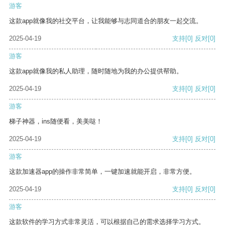
游客
这款app就像我的社交平台，让我能够与志同道合的朋友一起交流。
2025-04-19
支持
[0]
反对
[0]
游客
这款app就像我的私人助理，随时随地为我的办公提供帮助。
2025-04-19
支持
[0]
反对
[0]
游客
梯子神器，ins随便看，美美哒！
2025-04-19
支持
[0]
反对
[0]
游客
这款加速器app的操作非常简单，一键加速就能开启，非常方便。
2025-04-19
支持
[0]
反对
[0]
游客
这款软件的学习方式非常灵活，可以根据自己的需求选择学习方式。