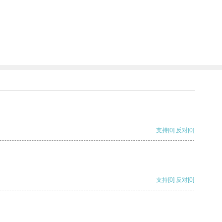
支持
[0]
反对
[0]
支持
[0]
反对
[0]