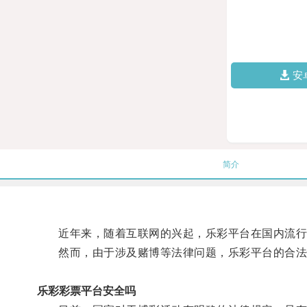
安
简介
近年来，随着互联网的兴起，乐彩平台在国内流行
然而，由于涉及赌博等法律问题，乐彩平台的合法
乐彩彩票平台安全吗