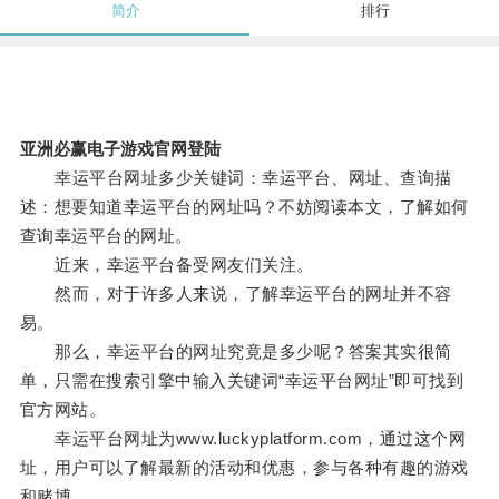
简介
排行
亚洲必赢电子游戏官网登陆
幸运平台网址多少关键词：幸运平台、网址、查询描
述：想要知道幸运平台的网址吗？不妨阅读本文，了解如何
查询幸运平台的网址。
近来，幸运平台备受网友们关注。
然而，对于许多人来说，了解幸运平台的网址并不容
易。
那么，幸运平台的网址究竟是多少呢？答案其实很简
单，只需在搜索引擎中输入关键词“幸运平台网址”即可找到
官方网站。
幸运平台网址为www.luckyplatform.com，通过这个网
址，用户可以了解最新的活动和优惠，参与各种有趣的游戏
和赌博。