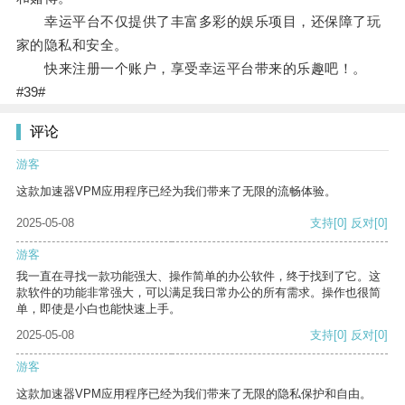
幸运平台不仅提供了丰富多彩的娱乐项目，还保障了玩
家的隐私和安全。
快来注册一个账户，享受幸运平台带来的乐趣吧！。
#39#
评论
游客
这款加速器VPM应用程序已经为我们带来了无限的流畅体验。
2025-05-08
支持
[0]
反对
[0]
游客
我一直在寻找一款功能强大、操作简单的办公软件，终于找到了它。这
款软件的功能非常强大，可以满足我日常办公的所有需求。操作也很简
单，即使是小白也能快速上手。
2025-05-08
支持
[0]
反对
[0]
游客
这款加速器VPM应用程序已经为我们带来了无限的隐私保护和自由。