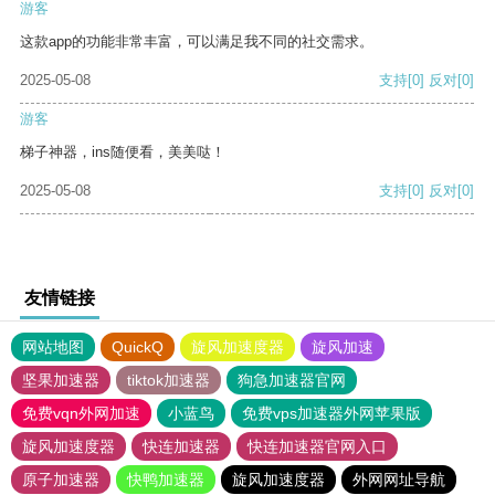
游客
这款app的功能非常丰富，可以满足我不同的社交需求。
2025-05-08
支持
[0]
反对
[0]
游客
梯子神器，ins随便看，美美哒！
2025-05-08
支持
[0]
反对
[0]
友情链接
网站地图
QuickQ
旋风加速度器
旋风加速
坚果加速器
tiktok加速器
狗急加速器官网
免费vqn外网加速
小蓝鸟
免费vps加速器外网苹果版
旋风加速度器
快连加速器
快连加速器官网入口
原子加速器
快鸭加速器
旋风加速度器
外网网址导航