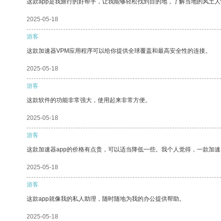
这款app是我旅行的好帮手，让我能够轻松找到目的地，了解当地的风土人
2025-05-18
游客
这款加速器VPM应用程序可以给你提供全球覆盖和最高安全性的连接。
2025-05-18
游客
这款软件的功能非常强大，使用起来非常方便。
2025-05-18
游客
这款加速器app的价格有点贵，可以适当降低一些。我个人觉得，一款加速
2025-05-18
游客
这款app就像我的私人助理，随时随地为我的办公提供帮助。
2025-05-18