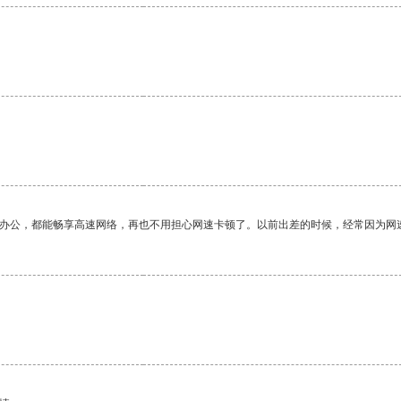
作办公，都能畅享高速网络，再也不用担心网速卡顿了。以前出差的时候，经常因为网