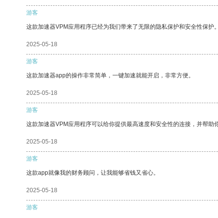
游客
这款加速器VPM应用程序已经为我们带来了无限的隐私保护和安全性保护
2025-05-18
游客
这款加速器app的操作非常简单，一键加速就能开启，非常方便。
2025-05-18
游客
这款加速器VPM应用程序可以给你提供最高速度和安全性的连接，并帮助
2025-05-18
游客
这款app就像我的财务顾问，让我能够省钱又省心。
2025-05-18
游客