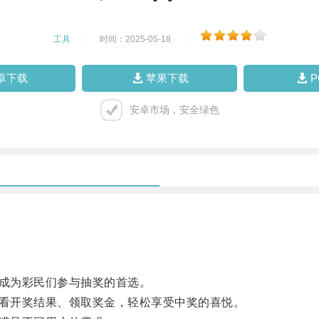
工具
|
时间：2025-05-18
|
卓下载
苹果下载
安卓市场，安全绿色
成为彩民们参与抽奖的首选。
看开奖结果、领取奖金，轻松享受中奖的喜悦。