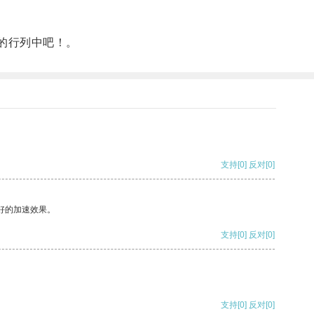
的行列中吧！。
支持
[0]
反对
[0]
好的加速效果。
支持
[0]
反对
[0]
支持
[0]
反对
[0]