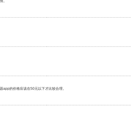
情。
器app的价格应该在50元以下才比较合理。