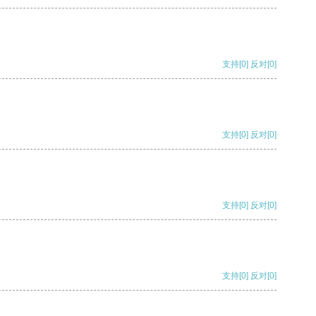
支持
[0]
反对
[0]
支持
[0]
反对
[0]
支持
[0]
反对
[0]
支持
[0]
反对
[0]