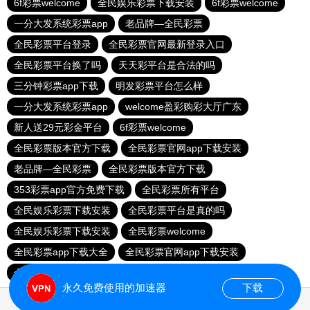
6f彩票welcome
全民娱乐彩票下载安装
6f彩票welcome
一分大发系统彩票app
老品牌—全民彩票
全民彩票平台登录
全民彩票官网最新登录入口
全民彩票平台换了吗
天天彩平台是合法的吗
三分钟彩票app下载
明发彩票平台怎么样
一分大发系统彩票app
welcome盈彩购彩大厅广东
新人送29元彩金平台
6f彩票welcome
全民彩票版本官方下载
全民彩票官网app下载安装
老品牌—全民彩票
全民彩票版本官方下载
353彩票app官方免费下载
全民彩票所有平台
全民娱乐彩票下载安装
全民彩票平台是真的吗
全民娱乐彩票下载安装
全民彩票welcome
全民彩票app下载大全
全民彩票官网app下载安装
全民彩票app下载安装安卓
永久免费使用的加速器
下载