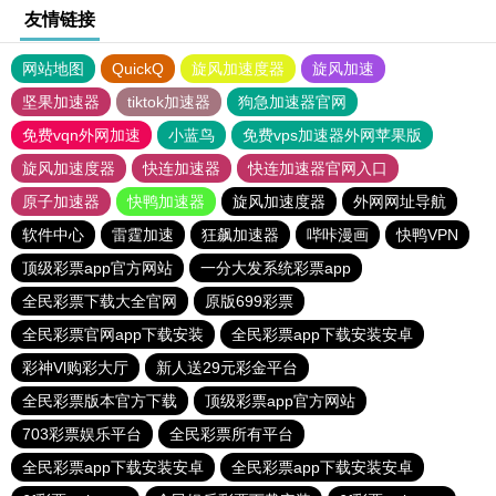
友情链接
网站地图
QuickQ
旋风加速度器
旋风加速
坚果加速器
tiktok加速器
狗急加速器官网
免费vqn外网加速
小蓝鸟
免费vps加速器外网苹果版
旋风加速度器
快连加速器
快连加速器官网入口
原子加速器
快鸭加速器
旋风加速度器
外网网址导航
软件中心
雷霆加速
狂飙加速器
哔咔漫画
快鸭VPN
顶级彩票app官方网站
一分大发系统彩票app
全民彩票下载大全官网
原版699彩票
全民彩票官网app下载安装
全民彩票app下载安装安卓
彩神Vl购彩大厅
新人送29元彩金平台
全民彩票版本官方下载
顶级彩票app官方网站
703彩票娱乐平台
全民彩票所有平台
全民彩票app下载安装安卓
全民彩票app下载安装安卓