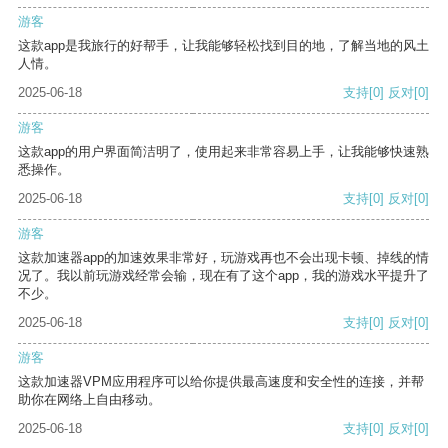
游客
这款app是我旅行的好帮手，让我能够轻松找到目的地，了解当地的风土
人情。
2025-06-18
支持
[0]
反对
[0]
游客
这款app的用户界面简洁明了，使用起来非常容易上手，让我能够快速熟
悉操作。
2025-06-18
支持
[0]
反对
[0]
游客
这款加速器app的加速效果非常好，玩游戏再也不会出现卡顿、掉线的情
况了。我以前玩游戏经常会输，现在有了这个app，我的游戏水平提升了
不少。
2025-06-18
支持
[0]
反对
[0]
游客
这款加速器VPM应用程序可以给你提供最高速度和安全性的连接，并帮
助你在网络上自由移动。
2025-06-18
支持
[0]
反对
[0]