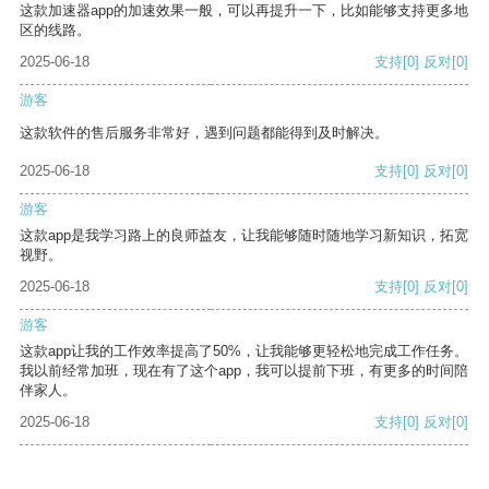
这款加速器app的加速效果一般，可以再提升一下，比如能够支持更多地
区的线路。
2025-06-18
支持
[0]
反对
[0]
游客
这款软件的售后服务非常好，遇到问题都能得到及时解决。
2025-06-18
支持
[0]
反对
[0]
游客
这款app是我学习路上的良师益友，让我能够随时随地学习新知识，拓宽
视野。
2025-06-18
支持
[0]
反对
[0]
游客
这款app让我的工作效率提高了50%，让我能够更轻松地完成工作任务。
我以前经常加班，现在有了这个app，我可以提前下班，有更多的时间陪
伴家人。
2025-06-18
支持
[0]
反对
[0]