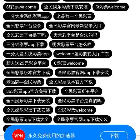
6f彩票welcome
全民娱乐彩票下载安装
6f彩票welcome
一分大发系统彩票app
老品牌—全民彩票
全民彩票平台登录
全民彩票官网最新登录入口
全民彩票平台换了吗
天天彩平台是合法的吗
三分钟彩票app下载
明发彩票平台怎么样
一分大发系统彩票app
welcome盈彩购彩大厅广东
新人送29元彩金平台
6f彩票welcome
全民彩票版本官方下载
全民彩票官网app下载安装
老品牌—全民彩票
全民彩票版本官方下载
353彩票app官方免费下载
全民彩票所有平台
全民娱乐彩票下载安装
全民彩票平台是真的吗
全民娱乐彩票下载安装
全民彩票welcome
全民彩票app下载大全
全民彩票官网app下载安装
全民彩票app下载安装安卓
永久免费使用的加速器
下载