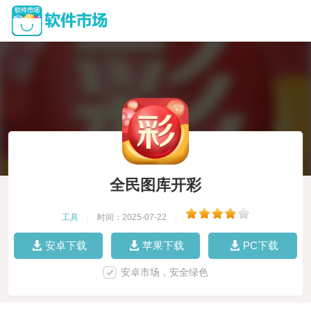
全民图库开彩
工具
|
时间：2025-07-22
|
安卓下载
苹果下载
PC下载
安卓市场，安全绿色