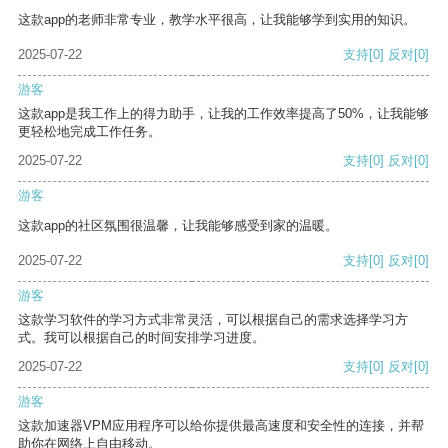
这款app的老师非常专业，教学水平很高，让我能够学到实用的知识。
2025-07-22
支持
[0]
反对
[0]
游客
这款app是我工作上的得力助手，让我的工作效率提高了50%，让我能够
更轻松地完成工作任务。
2025-07-22
支持
[0]
反对
[0]
游客
这款app的社区氛围很温馨，让我能够感受到家的温暖。
2025-07-22
支持
[0]
反对
[0]
游客
这款学习软件的学习方式非常灵活，可以根据自己的需求选择学习方
式。我可以根据自己的时间安排学习进度。
2025-07-22
支持
[0]
反对
[0]
游客
这款加速器VPM应用程序可以给你提供最高速度和安全性的连接，并帮
助你在网络上自由移动。