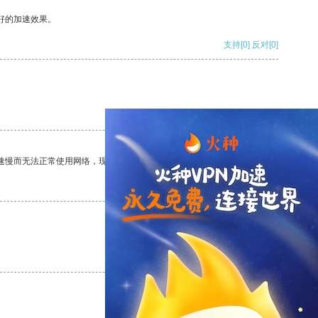
好的加速效果。
支持
[0]
反对
[0]
支持
[0]
反对
[0]
速慢而无法正常使用网络，现在有了这个app，我再也不用担心了。
支持
[0]
反对
[0]
支持
[0]
反对
[0]