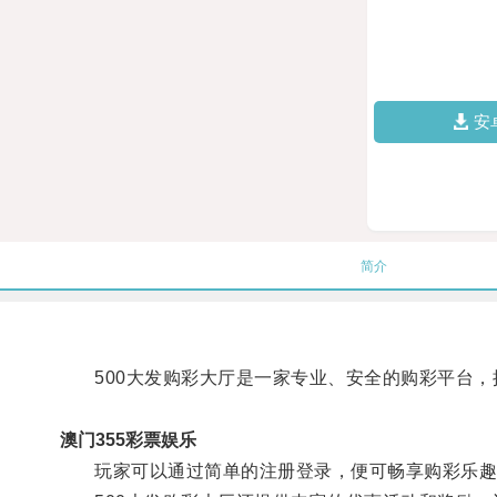
安
简介
500大发购彩大厅是一家专业、安全的购彩平台，
澳门355彩票娱乐
玩家可以通过简单的注册登录，便可畅享购彩乐趣