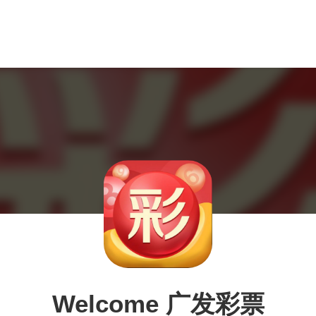
Welcome 广发彩票