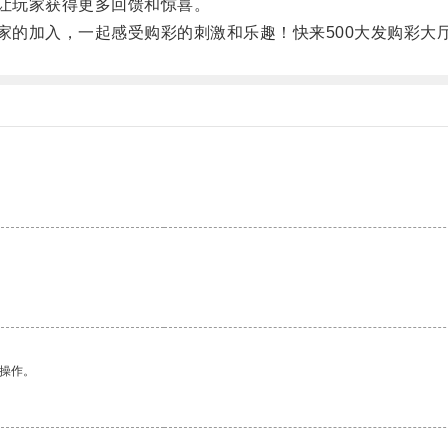
让玩家获得更多回馈和惊喜。
的加入，一起感受购彩的刺激和乐趣！快来500大发购彩大
悉操作。