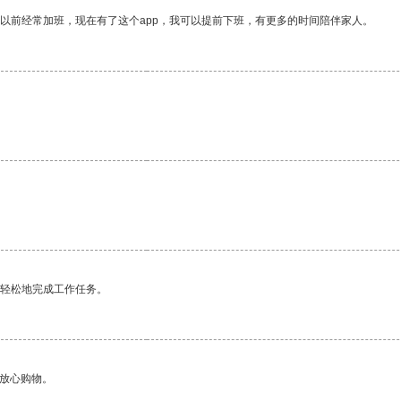
我以前经常加班，现在有了这个app，我可以提前下班，有更多的时间陪伴家人。
更轻松地完成工作任务。
够放心购物。