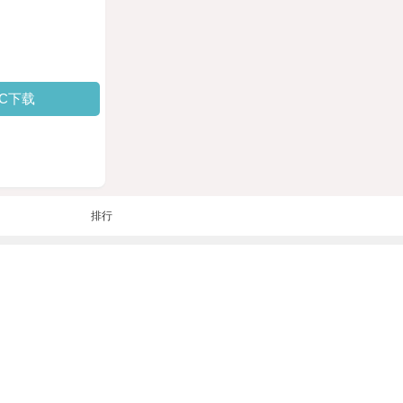
PC下载
排行