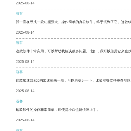
2025-08-14
游客
我一直在寻找一款功能强大、操作简单的办公软件，终于找到了它。这款
2025-08-14
游客
这款软件非常实用，可以帮助我解决很多问题。比如，我可以使用它来查
2025-08-14
游客
这款加速器app的加速效果一般，可以再提升一下，比如能够支持更多地
2025-08-14
游客
这款软件的操作非常简单，即使是小白也能快速上手。
2025-08-14
游客