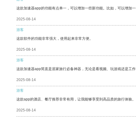
这款加速器app的功能有点单一，可以增加一些新功能。比如，可以增加
2025-08-14
游客
这款软件的功能非常强大，使用起来非常方便。
2025-08-14
游客
这款加速器app简直是居家旅行必备神器，无论是看视频、玩游戏还是工
2025-08-14
游客
这款app的酒店、餐厅推荐非常有用，让我能够享受到高品质的旅行体验。
2025-08-14