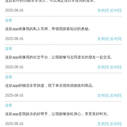
这款软件的功能非常强大，可以满足我日常使用的需求。
2025-08-16
支持
[0]
反对
[0]
游客
这款app就像我的私人导师，带领我探索知识的奥秘。
2025-08-16
支持
[0]
反对
[0]
游客
这款app就像我的社交平台，让我能够与志同道合的朋友一起交流。
2025-08-16
支持
[0]
反对
[0]
游客
这款app的物流非常快捷，我下单后很快就能收到商品。
2025-08-16
支持
[0]
反对
[0]
游客
这款app是我娱乐的好帮手，让我能够放松身心，享受美好时光。
2025-08-16
支持
[0]
反对
[0]