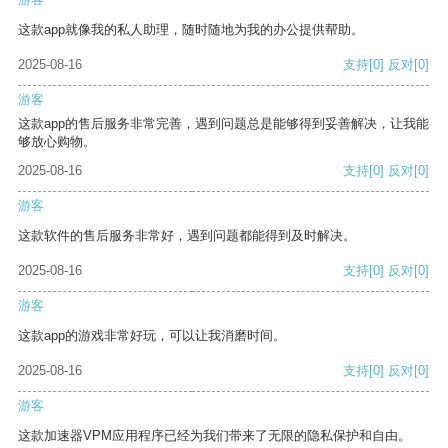
这款app就像我的私人助理，随时随地为我的办公提供帮助。
2025-08-16
支持
[0]
反对
[0]
游客
这款app的售后服务非常完善，遇到问题总是能够得到妥善解决，让我能
够放心购物。
2025-08-16
支持
[0]
反对
[0]
游客
这款软件的售后服务非常好，遇到问题都能得到及时解决。
2025-08-16
支持
[0]
反对
[0]
游客
这款app的游戏非常好玩，可以让我消磨时间。
2025-08-16
支持
[0]
反对
[0]
游客
这款加速器VPM应用程序已经为我们带来了无限的隐私保护和自由。