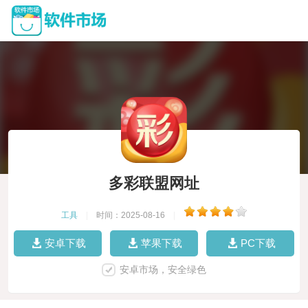
多彩联盟网址
工具
|
时间：2025-08-16
|
安卓下载
苹果下载
PC下载
安卓市场，安全绿色