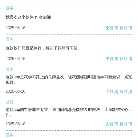
游客
我喜欢这个软件 作者加油
2025-08-16
支持
[0]
反对
[0]
游客
这款软件简直是神器，解决了我所有问题。
2025-08-16
支持
[0]
反对
[0]
游客
这款app是我学习路上的良师益友，让我能够随时随地学习新知识，拓宽
视野。
2025-08-16
支持
[0]
反对
[0]
游客
这款app的客服非常专业，遇到问题总是能够及时解决，让我能够安心工
作。
2025-08-16
支持
[0]
反对
[0]
游客