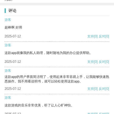
评论
游客
超棒啊 好用
2025-07-12
支持
[0]
反对
[0]
游客
这款app就像我的私人助理，随时随地为我的办公提供帮助。
2025-07-12
支持
[0]
反对
[0]
游客
这款app的用户界面简洁明了，使用起来非常容易上手，让我能够快速熟
悉操作。我不用看说明书，就可以轻松使用这款app。
2025-07-12
支持
[0]
反对
[0]
游客
这款游戏的音乐非常优美，听了让人心旷神怡。