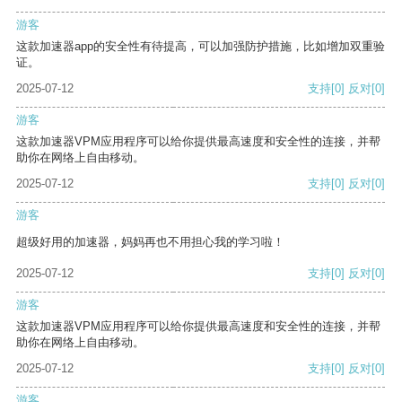
游客
这款加速器app的安全性有待提高，可以加强防护措施，比如增加双重验
证。
2025-07-12
支持
[0]
反对
[0]
游客
这款加速器VPM应用程序可以给你提供最高速度和安全性的连接，并帮
助你在网络上自由移动。
2025-07-12
支持
[0]
反对
[0]
游客
超级好用的加速器，妈妈再也不用担心我的学习啦！
2025-07-12
支持
[0]
反对
[0]
游客
这款加速器VPM应用程序可以给你提供最高速度和安全性的连接，并帮
助你在网络上自由移动。
2025-07-12
支持
[0]
反对
[0]
游客