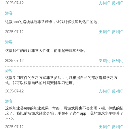
2025-07-12
支持
[0]
反对
[0]
游客
这款app的路线规划非常精准，让我能够快速到达目的地。
2025-07-12
支持
[0]
反对
[0]
游客
这款软件的设计非常人性化，使用起来非常舒服。
2025-07-12
支持
[0]
反对
[0]
游客
这款学习软件的学习方式非常灵活，可以根据自己的需求选择学习方
式。我可以根据自己的时间安排学习进度。
2025-07-12
支持
[0]
反对
[0]
游客
这款加速器app的加速效果非常好，玩游戏再也不会出现卡顿、掉线的情
况了。我以前玩游戏经常会输，现在有了这个app，我的游戏水平提升了
不少。
2025-07-12
支持
[0]
反对
[0]