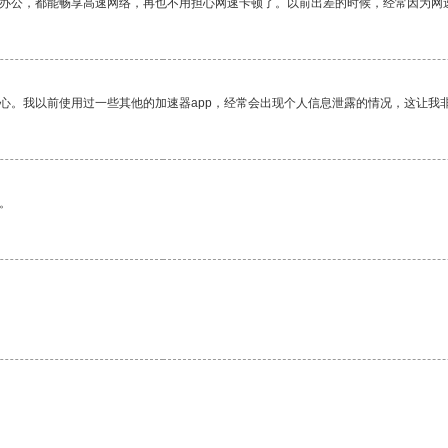
作办公，都能畅享高速网络，再也不用担心网速卡顿了。以前出差的时候，经常因为网
放心。我以前使用过一些其他的加速器app，经常会出现个人信息泄露的情况，这让我
。