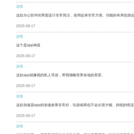
游客
这款办公软件的界面设计非常简洁，使用起来非常方便。功能的布局也很
2025-09-17
游客
这个是app神器
2025-09-17
游客
这款app就像我的私人导游，带我领略世界各地的美景。
2025-09-17
游客
这款加速器app的加速效果非常好，玩游戏再也不会出现卡顿、掉线的情况
2025-09-17
游客