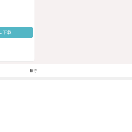
PC下载
排行