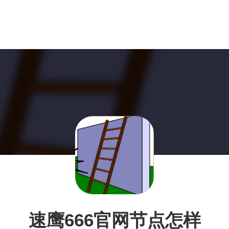
速鹰666官网节点怎样