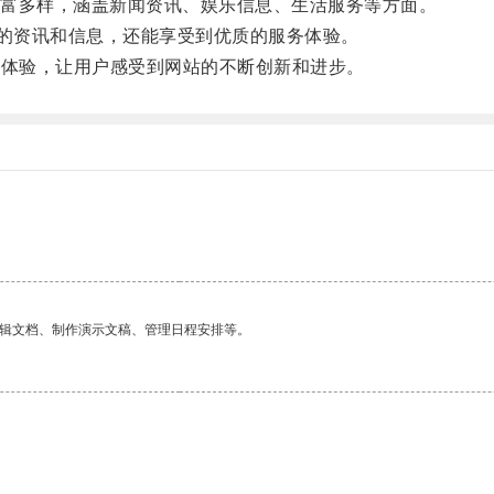
富多样，涵盖新闻资讯、娱乐信息、生活服务等方面。
的资讯和信息，还能享受到优质的服务体验。
和体验，让用户感受到网站的不断创新和进步。
编辑文档、制作演示文稿、管理日程安排等。