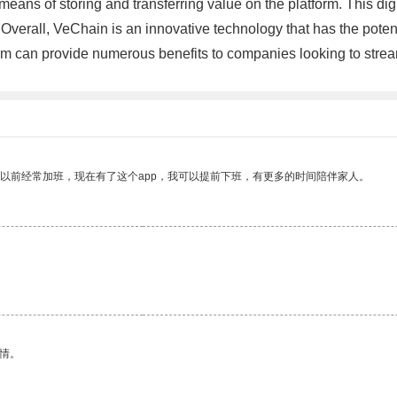
eans of storing and transferring value on the platform. This dig
verall, VeChain is an innovative technology that has the potent
form can provide numerous benefits to companies looking to stre
我以前经常加班，现在有了这个app，我可以提前下班，有更多的时间陪伴家人。
情。