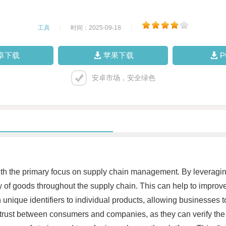
工具
|
时间：2025-09-18
|
卓下载
苹果下载
安卓市场，安全绿色
ith the primary focus on supply chain management. By leverag
w of goods throughout the supply chain. This can help to improve 
n unique identifiers to individual products, allowing businesses to
d trust between consumers and companies, as they can verify the 