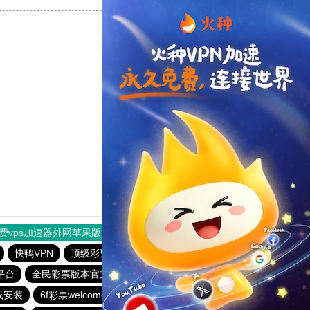
支持
[0]
反对
[0]
支持
[0]
反对
[0]
费vps加速器外网苹果版
旋风加速度器
快连加速器
快鸭VPN
顶级彩票app官方网站
一分大发系统彩票app
平台
全民彩票版本官方下载
顶级彩票app官方网站
载安装
6f彩票welcome
一分大发系统彩票app