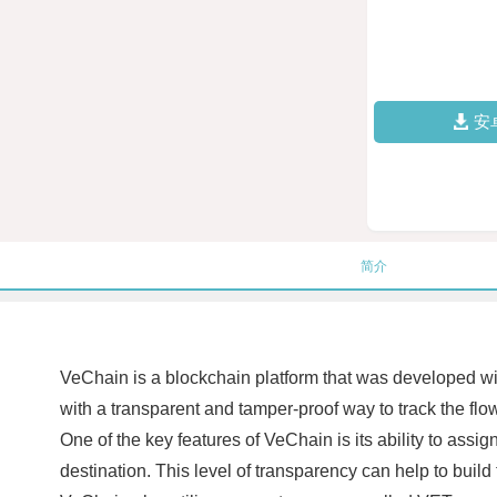
安
简介
VeChain is a blockchain platform that was developed w
with a transparent and tamper-proof way to track the flo
One of the key features of VeChain is its ability to assig
destination. This level of transparency can help to buil