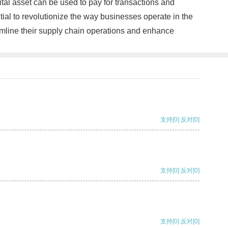
ital asset can be used to pay for transactions and
ial to revolutionize the way businesses operate in the
amline their supply chain operations and enhance
支持
[0]
反对
[0]
支持
[0]
反对
[0]
支持
[0]
反对
[0]