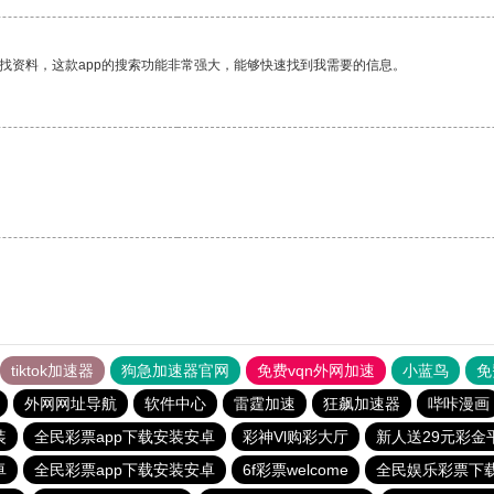
找资料，这款app的搜索功能非常强大，能够快速找到我需要的信息。
tiktok加速器
狗急加速器官网
免费vqn外网加速
小蓝鸟
免
外网网址导航
软件中心
雷霆加速
狂飙加速器
哔咔漫画
装
全民彩票app下载安装安卓
彩神Vl购彩大厅
新人送29元彩金
卓
全民彩票app下载安装安卓
6f彩票welcome
全民娱乐彩票下