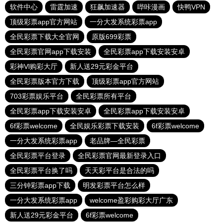
软件中心
雷霆加速
狂飙加速器
哔咔漫画
快鸭VPN
顶级彩票app官方网站
一分大发系统彩票app
全民彩票下载大全官网
原版699彩票
全民彩票官网app下载安装
全民彩票app下载安装安卓
彩神Vl购彩大厅
新人送29元彩金平台
全民彩票版本官方下载
顶级彩票app官方网站
703彩票娱乐平台
全民彩票所有平台
全民彩票app下载安装安卓
全民彩票app下载安装安卓
6f彩票welcome
全民娱乐彩票下载安装
6f彩票welcome
一分大发系统彩票app
老品牌—全民彩票
全民彩票平台登录
全民彩票官网最新登录入口
全民彩票平台换了吗
天天彩平台是合法的吗
三分钟彩票app下载
明发彩票平台怎么样
一分大发系统彩票app
welcome盈彩购彩大厅广东
新人送29元彩金平台
6f彩票welcome