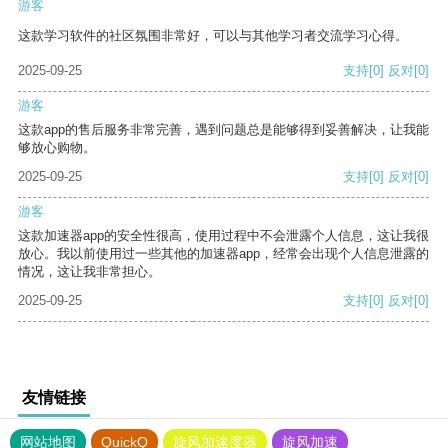
游客
这款学习软件的社区氛围非常好，可以与其他学习者交流学习心得。
2025-09-25
支持
[0]
反对
[0]
游客
这款app的售后服务非常完善，遇到问题总是能够得到妥善解决，让我能
够放心购物。
2025-09-25
支持
[0]
反对
[0]
游客
这款加速器app的安全性很高，使用过程中不会泄露个人信息，这让我很
放心。我以前使用过一些其他的加速器app，经常会出现个人信息泄露的
情况，这让我非常担心。
2025-09-25
支持
[0]
反对
[0]
友情链接
网站地图
QuickQ
旋风加速度器
旋风加速