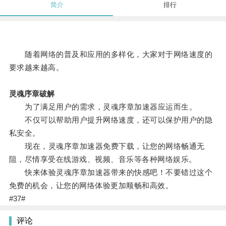
简介
排行
随着网络的普及和应用的多样化，大家对于网络速度的
要求越来越高。
灵魂序章破解
为了满足用户的需求，灵魂序章加速器应运而生。
不仅可以帮助用户提升网络速度，还可以保护用户的隐
私安全。
现在，灵魂序章加速器免费下载，让您的网络畅通无
阻，尽情享受在线游戏、视频、音乐等各种网络娱乐。
快来体验灵魂序章加速器带来的快感吧！不要错过这个
免费的机会，让您的网络体验更加顺畅和高效。
#37#
评论