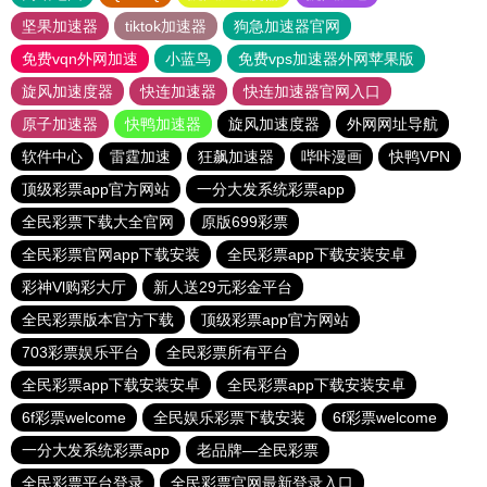
坚果加速器
tiktok加速器
狗急加速器官网
免费vqn外网加速
小蓝鸟
免费vps加速器外网苹果版
旋风加速度器
快连加速器
快连加速器官网入口
原子加速器
快鸭加速器
旋风加速度器
外网网址导航
软件中心
雷霆加速
狂飙加速器
哔咔漫画
快鸭VPN
顶级彩票app官方网站
一分大发系统彩票app
全民彩票下载大全官网
原版699彩票
全民彩票官网app下载安装
全民彩票app下载安装安卓
彩神Vl购彩大厅
新人送29元彩金平台
全民彩票版本官方下载
顶级彩票app官方网站
703彩票娱乐平台
全民彩票所有平台
全民彩票app下载安装安卓
全民彩票app下载安装安卓
6f彩票welcome
全民娱乐彩票下载安装
6f彩票welcome
一分大发系统彩票app
老品牌—全民彩票
全民彩票平台登录
全民彩票官网最新登录入口