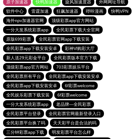
原子加速器
快鸭加速器
旋风加速度器
外网网址导航
软件中心
雷霆加速
狂飙加速器
哔咔漫画
快鸭VPN
海外npv加速器官网
顶级彩票app官方网站
一分大发系统彩票app
全民彩票下载大全官网
原版699彩票
全民彩票官网app下载安装
全民彩票app下载安装安卓
彩神Vl购彩大厅
新人送29元彩金平台
全民彩票版本官方下载
顶级彩票app官方网站
703彩票娱乐平台
全民彩票所有平台
全民彩票app下载安装安卓
全民彩票app下载安装安卓
6f彩票welcome
全民娱乐彩票下载安装
6f彩票welcome
一分大发系统彩票app
老品牌—全民彩票
全民彩票平台登录
全民彩票官网最新登录入口
全民彩票平台换了吗
天天彩平台是合法的吗
三分钟彩票app下载
明发彩票平台怎么样