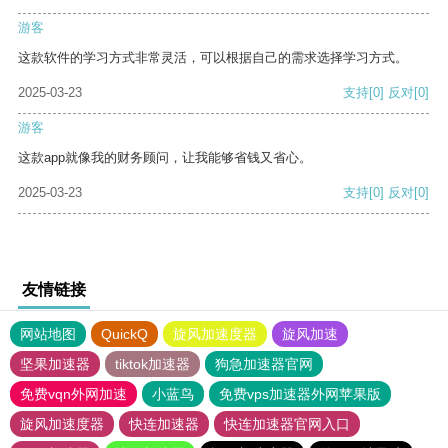
游客
这款软件的学习方式非常灵活，可以根据自己的需求选择学习方式。
2025-03-23
支持
[0]
反对
[0]
游客
这款app就像我的财务顾问，让我能够省钱又省心。
2025-03-23
支持
[0]
反对
[0]
友情链接
网站地图
QuickQ
旋风加速度器
旋风加速
坚果加速器
tiktok加速器
狗急加速器官网
免费vqn外网加速
小蓝鸟
免费vps加速器外网苹果版
旋风加速度器
快连加速器
快连加速器官网入口