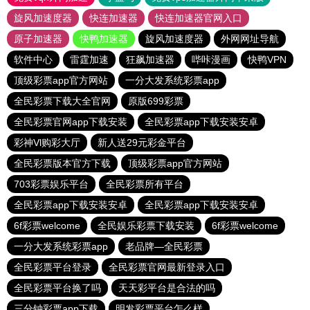
旋风加速度器
快连加速器
快连加速器官网入口
原子加速器
快鸭加速器
旋风加速度器
外网网址导航
软件中心
雷霆加速
狂飙加速器
哔咔漫画
快鸭VPN
顶级彩票app官方网站
一分大发系统彩票app
全民彩票下载大全官网
原版699彩票
全民彩票官网app下载安装
全民彩票app下载安装安卓
彩神Vl购彩大厅
新人送29元彩金平台
全民彩票版本官方下载
顶级彩票app官方网站
703彩票娱乐平台
全民彩票所有平台
全民彩票app下载安装安卓
全民彩票app下载安装安卓
6f彩票welcome
全民娱乐彩票下载安装
6f彩票welcome
一分大发系统彩票app
老品牌—全民彩票
全民彩票平台登录
全民彩票官网最新登录入口
全民彩票平台换了吗
天天彩平台是合法的吗
三分钟彩票app下载
明发彩票平台怎么样