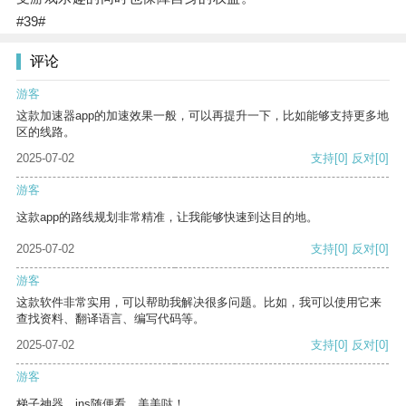
#39#
评论
游客
这款加速器app的加速效果一般，可以再提升一下，比如能够支持更多地
区的线路。
2025-07-02
支持
[0]
反对
[0]
游客
这款app的路线规划非常精准，让我能够快速到达目的地。
2025-07-02
支持
[0]
反对
[0]
游客
这款软件非常实用，可以帮助我解决很多问题。比如，我可以使用它来
查找资料、翻译语言、编写代码等。
2025-07-02
支持
[0]
反对
[0]
游客
梯子神器，ins随便看，美美哒！