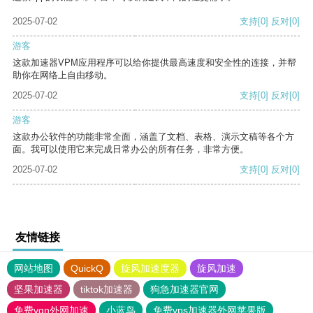
2025-07-02
支持
[0]
反对
[0]
游客
这款加速器VPM应用程序可以给你提供最高速度和安全性的连接，并帮
助你在网络上自由移动。
2025-07-02
支持
[0]
反对
[0]
游客
这款办公软件的功能非常全面，涵盖了文档、表格、演示文稿等各个方
面。我可以使用它来完成日常办公的所有任务，非常方便。
2025-07-02
支持
[0]
反对
[0]
友情链接
网站地图
QuickQ
旋风加速度器
旋风加速
坚果加速器
tiktok加速器
狗急加速器官网
免费vqn外网加速
小蓝鸟
免费vps加速器外网苹果版