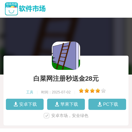
白菜网注册秒送金28元
工具
|
时间：2025-07-02
|
安卓下载
苹果下载
PC下载
安卓市场，安全绿色