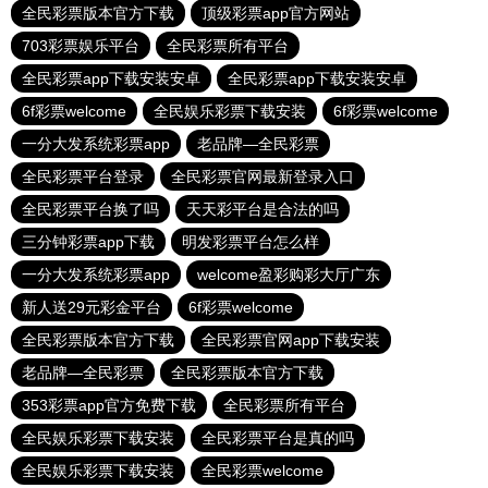
全民彩票版本官方下载
顶级彩票app官方网站
703彩票娱乐平台
全民彩票所有平台
全民彩票app下载安装安卓
全民彩票app下载安装安卓
6f彩票welcome
全民娱乐彩票下载安装
6f彩票welcome
一分大发系统彩票app
老品牌—全民彩票
全民彩票平台登录
全民彩票官网最新登录入口
全民彩票平台换了吗
天天彩平台是合法的吗
三分钟彩票app下载
明发彩票平台怎么样
一分大发系统彩票app
welcome盈彩购彩大厅广东
新人送29元彩金平台
6f彩票welcome
全民彩票版本官方下载
全民彩票官网app下载安装
老品牌—全民彩票
全民彩票版本官方下载
353彩票app官方免费下载
全民彩票所有平台
全民娱乐彩票下载安装
全民彩票平台是真的吗
全民娱乐彩票下载安装
全民彩票welcome