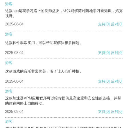
游客
这款app是我学习路上的良师益友，让我能够随时随地学习新知识，拓宽
视野。
2025-08-04
支持
[0]
反对
[0]
游客
这款软件非常实用，可以帮助我解决很多问题。
2025-08-04
支持
[0]
反对
[0]
游客
这款游戏的音乐非常优美，听了让人心旷神怡。
2025-08-04
支持
[0]
反对
[0]
游客
这款加速器VPM应用程序可以给你提供最高速度和安全性的连接，并帮
助你在网络上自由移动。
2025-08-04
支持
[0]
反对
[0]
游客