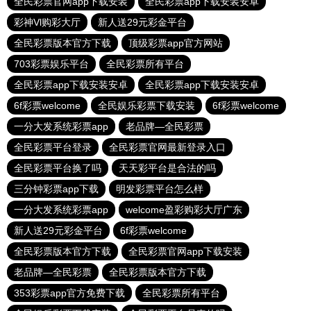
全民彩票官网app下载安装
全民彩票app下载安装安卓
彩神Vl购彩大厅
新人送29元彩金平台
全民彩票版本官方下载
顶级彩票app官方网站
703彩票娱乐平台
全民彩票所有平台
全民彩票app下载安装安卓
全民彩票app下载安装安卓
6f彩票welcome
全民娱乐彩票下载安装
6f彩票welcome
一分大发系统彩票app
老品牌—全民彩票
全民彩票平台登录
全民彩票官网最新登录入口
全民彩票平台换了吗
天天彩平台是合法的吗
三分钟彩票app下载
明发彩票平台怎么样
一分大发系统彩票app
welcome盈彩购彩大厅广东
新人送29元彩金平台
6f彩票welcome
全民彩票版本官方下载
全民彩票官网app下载安装
老品牌—全民彩票
全民彩票版本官方下载
353彩票app官方免费下载
全民彩票所有平台